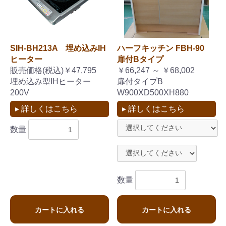
SIH-BH213A 埋め込みIH
ハーフキッチン FBH-90
ヒーター
扉付Bタイプ
販売価格(税込)￥47,795
￥66,247 ～ ￥68,002
埋め込み型IHヒーター
扉付タイプB
200V
W900XD500XH880
▸ 詳しくはこちら
▸ 詳しくはこちら
お買い物を続ける
カートへ進む
数量
数量
カートに入れる
カートに入れる