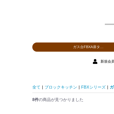
新規会
全て
|
ブロックキッチン
|
FBXシリーズ
|
ガ
8件
の商品が見つかりました