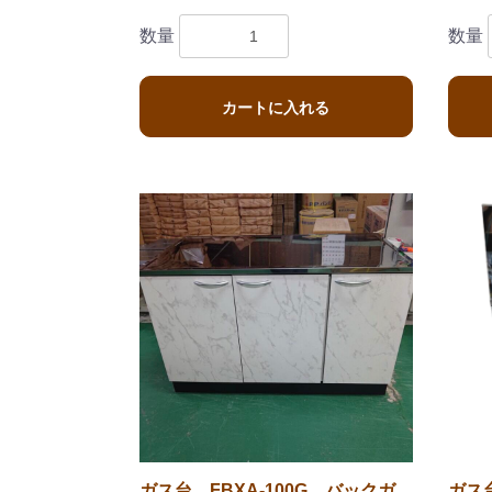
数量
数量
カートに入れる
ガス台 FBXA-100G バックガ
ガス