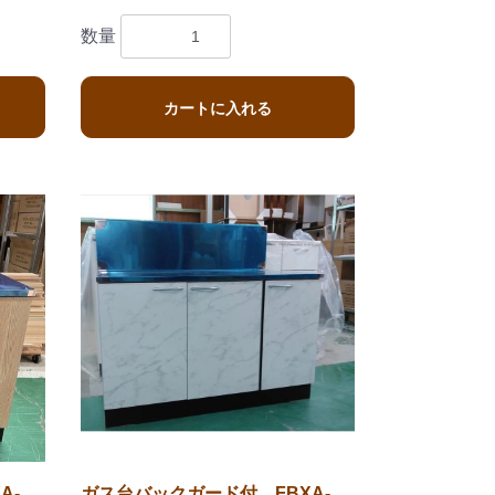
数量
カートに入れる
A-
ガス台バックガード付 FBXA-